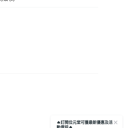
0.00，滿HK$350.00或以上免運費
日常保健系列
蟲草 靈芝系列
宅地址直送 (經順豐速運)
推介
0.00，滿HK$350.00或以上免運費
需求
增強免疫
市自取
0.00，滿HK$300.00或以上免運費
🔥訂閱位元堂可獲最新優惠及活
動資訊🔥