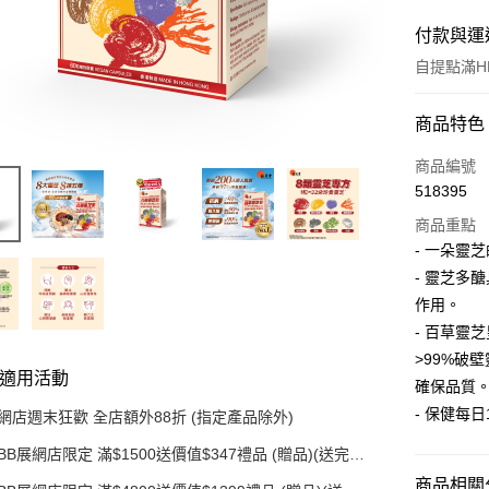
付款與運
自提點滿HK
付款方式
商品特色
信用卡
商品編號
518395
AlipayHK
商品重點
PayMe
- 一朵靈
- 靈芝多
WeChat P
作用。
- 百草靈
送貨方式
>99%破
適用活動
確保品質
順豐自助
- 保健每
網店週末狂歡 全店額外88折 (指定產品除外)
每筆HK$5
BB展網店限定 滿$1500送價值$347禮品 (贈品)(送完即
順豐站/ 
止)
商品相關分