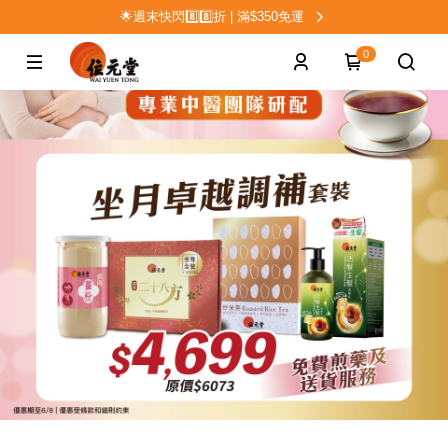
🌟週末快閃8️⃣8️⃣折 | 滿$350免運
0