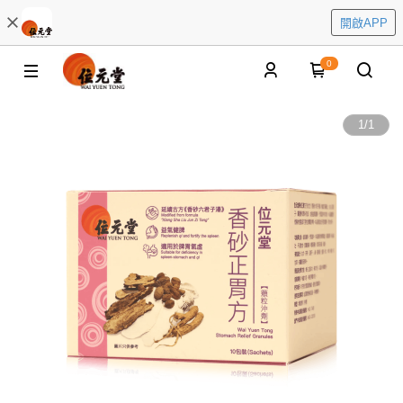
開啟APP
0
1
/
1