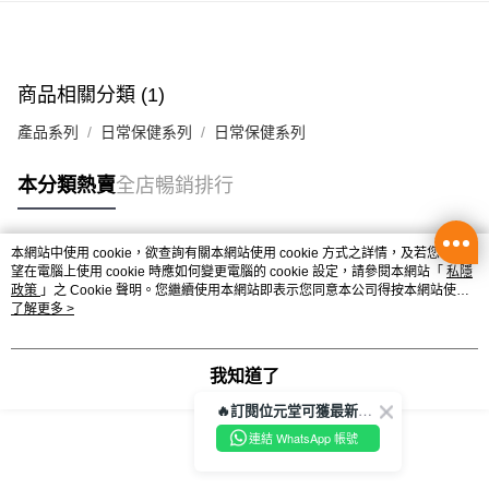
辦公室/住宅地址直送 (經順豐速運)
每筆HK$50.00，滿HK$350.00或以上免運費
商品相關分類 (1)
付款後門市自取
每筆HK$50.00，滿HK$300.00或以上免運費
產品系列
日常保健系列
日常保健系列
本分類熱賣
全店暢銷排行
本網站中使用 cookie，欲查詢有關本網站使用 cookie 方式之詳情，及若您不希
熱門標籤
望在電腦上使用 cookie 時應如何變更電腦的 cookie 設定，請參閱本網站「
私隱
政策
」之 Cookie 聲明。您繼續使用本網站即表示您同意本公司得按本網站使用
條款之 Cookie 聲明使用 cookie。
了解更多 >
熱銷排行
最新商品
人氣推薦
我知道了
🔥訂閱位元堂可獲最新優惠及活動資訊🔥
連結 WhatsApp 帳號