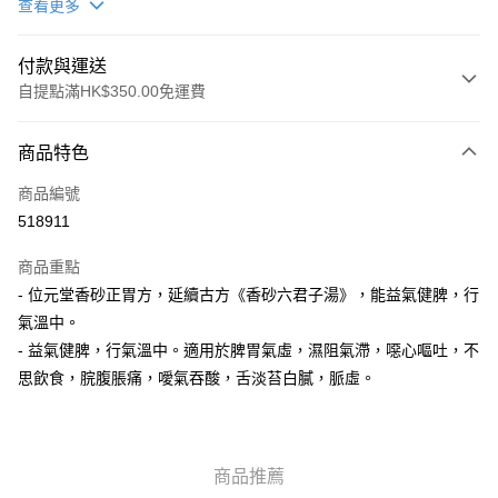
查看更多
付款與運送
自提點滿HK$350.00免運費
付款方式
商品特色
信用卡
商品編號
AlipayHK
518911
PayMe
商品重點
WeChat Pay
- 位元堂香砂正胃方，延續古方《香砂六君子湯》，能益氣健脾，行
氣溫中。
送貨方式
- 益氣健脾，行氣溫中。適用於脾胃氣虛，濕阻氣滯，噁心嘔吐，不
思飲食，脘腹脹痛，噯氣吞酸，舌淡苔白膩，脈虛。
順豐自助櫃
每筆HK$50.00，滿HK$350.00或以上免運費
順豐站/ 順豐營業點取件
商品推薦
每筆HK$50.00，滿HK$350.00或以上免運費