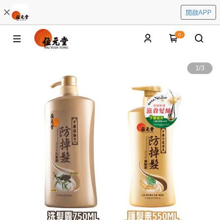
開啟APP
0
1
/
3