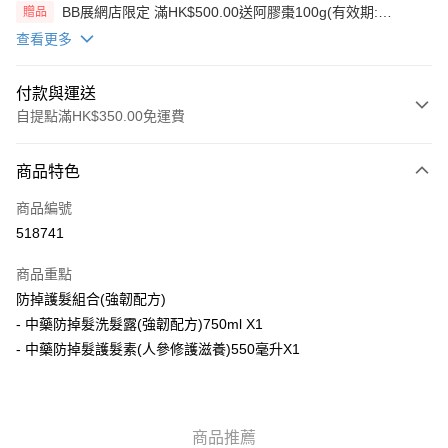
BB展網店限定 滿HK$500.00送阿膠棗100g(有效期:
贈品
12/12/26)(贈品)(送完即止）
查看更多
付款與運送
自提點滿HK$350.00免運費
付款方式
商品特色
信用卡
商品編號
AlipayHK
518741
PayMe
商品重點
WeChat Pay
防掉護髮組合(強韌配方)
- 中藥防掉髮洗髮露(強韌配方)750ml X1
送貨方式
- 中藥防掉髮護髮素(人參修護滋養)550毫升X1
順豐自助櫃
每筆HK$50.00，滿HK$350.00或以上免運費
商品推薦
順豐站/ 順豐營業點取件