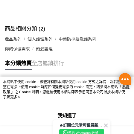
每筆HK$50.00，滿HK$350.00或以上免運費
辦公室/住宅地址直送 (經順豐速運)
每筆HK$50.00，滿HK$350.00或以上免運費
商品相關分類 (2)
付款後門市自取
產品系列
個人護理系列
中藥防掉髮洗護系列
每筆HK$50.00，滿HK$300.00或以上免運費
你的保健需求
頭髮護理
本分類熱賣
全店暢銷排行
本網站中使用 cookie，欲查詢有關本網站使用 cookie 方式之詳情，及若您不希
熱門標籤
望在電腦上使用 cookie 時應如何變更電腦的 cookie 設定，請參閱本網站「
私隱
政策
」之 Cookie 聲明。您繼續使用本網站即表示您同意本公司得按本網站使用
條款之 Cookie 聲明使用 cookie。
了解更多 >
熱銷排行
最新商品
人氣推薦
我知道了
🔥訂閱位元堂可獲最新優惠及活動資訊🔥
連結 WhatsApp 帳號