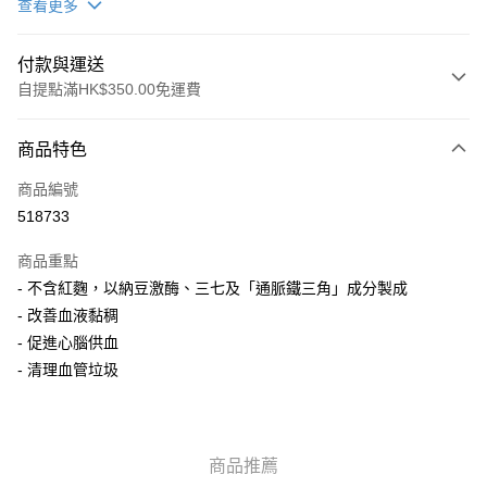
查看更多
付款與運送
自提點滿HK$350.00免運費
付款方式
商品特色
信用卡
商品編號
AlipayHK
518733
PayMe
商品重點
WeChat Pay
- 不含紅麴，以納豆激酶、三七及「通脈鐵三角」成分製成
- 改善血液黏稠
送貨方式
- 促進心腦供血
- 清理血管垃圾
順豐自助櫃
每筆HK$50.00，滿HK$350.00或以上免運費
順豐站/ 順豐營業點取件
商品推薦
每筆HK$50.00，滿HK$350.00或以上免運費