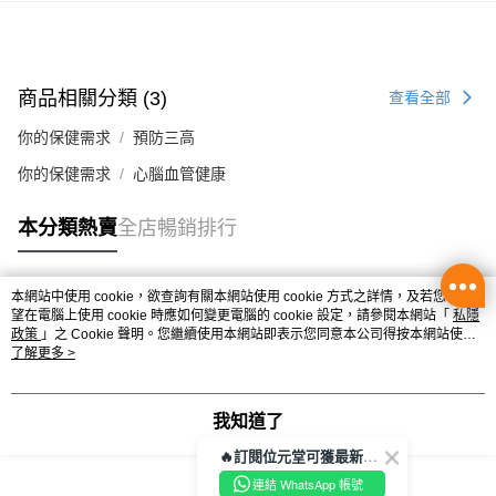
辦公室/住宅地址直送 (經順豐速運)
每筆HK$50.00，滿HK$350.00或以上免運費
付款後門市自取
商品相關分類 (3)
查看全部
每筆HK$50.00，滿HK$300.00或以上免運費
你的保健需求
預防三高
你的保健需求
心腦血管健康
本分類熱賣
全店暢銷排行
本網站中使用 cookie，欲查詢有關本網站使用 cookie 方式之詳情，及若您不希
熱門標籤
望在電腦上使用 cookie 時應如何變更電腦的 cookie 設定，請參閱本網站「
私隱
政策
」之 Cookie 聲明。您繼續使用本網站即表示您同意本公司得按本網站使用
條款之 Cookie 聲明使用 cookie。
了解更多 >
熱銷排行
最新商品
人氣推薦
我知道了
🔥訂閱位元堂可獲最新優惠及活動資訊🔥
連結 WhatsApp 帳號