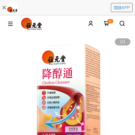
開啟APP
0
1
/
1