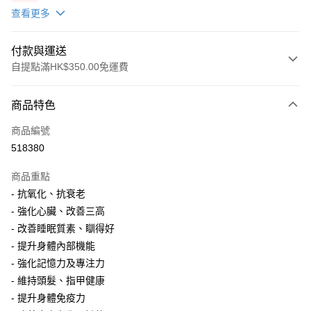
12/12/26)(贈品)(送完即止）
查看更多
付款與運送
自提點滿HK$350.00免運費
付款方式
商品特色
信用卡
商品編號
AlipayHK
518380
PayMe
商品重點
WeChat Pay
- 抗氧化、抗衰老
- 強化心臟、改善三高
送貨方式
- 改善睡眠質素、瞓得好
- 提升身體內部機能
順豐自助櫃
- 強化記憶力及專注力
每筆HK$50.00，滿HK$350.00或以上免運費
- 維持頭髮、指甲健康
順豐站/ 順豐營業點取件
- 提升身體免疫力
每筆HK$50.00，滿HK$350.00或以上免運費