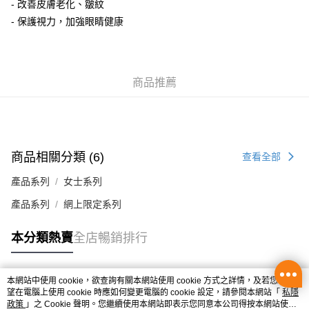
- 改善皮膚老化、皺紋
- 保護視力，加強眼睛健康
辦公室/住宅地址直送 (經順豐速運)
每筆HK$50.00，滿HK$350.00或以上免運費
付款後門市自取
商品推薦
每筆HK$50.00，滿HK$300.00或以上免運費
商品相關分類 (6)
查看全部
產品系列
女士系列
產品系列
網上限定系列
本分類熱賣
全店暢銷排行
本網站中使用 cookie，欲查詢有關本網站使用 cookie 方式之詳情，及若您不希
熱門標籤
望在電腦上使用 cookie 時應如何變更電腦的 cookie 設定，請參閱本網站「
私隱
政策
」之 Cookie 聲明。您繼續使用本網站即表示您同意本公司得按本網站使用