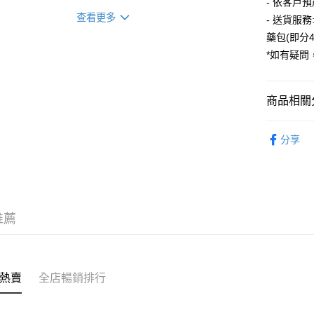
付款後門
- 依客戶
裝 X2 包(贈品)(送完即止)
查看更多
每筆HK$5
- 送貨服
藥包(即分
*如有疑問，
商品相關分
產品系列
分享
你的保健
限時優惠
推薦
熱賣
全店暢銷排行