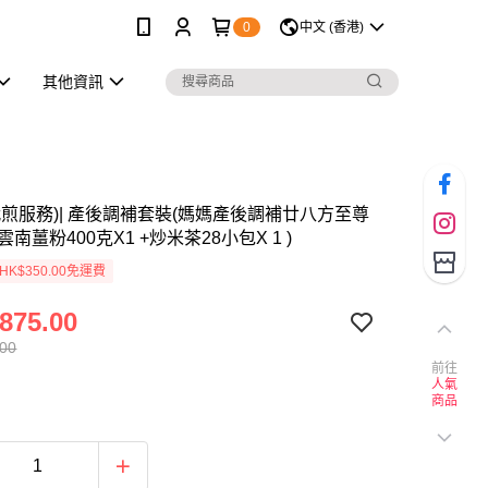
0
中文 (香港)
其他資訊
代煎服務)| 產後調補套裝(媽媽產後調補廿八方至尊
雲南薑粉400克X1 +炒米茶28小包X 1 )
K$350.00免運費
875.00
.00
前往
人氣
商品