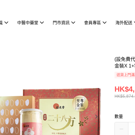
識
中醫中藥堂
門市資訊
會員專區
海外配送
(設免費
金裝X 1+
送貨上門滿H
HK$4,
HK$5,874
數量