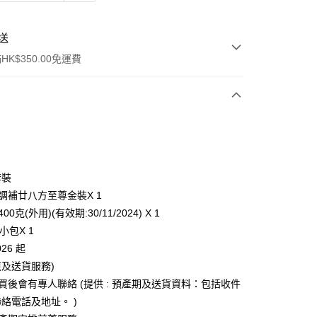
送
K$350.00免運費
套裝
後調補廿八方至尊金裝X 1
ay
00克(外用)(有效期:30/11/2024) X 1
8小包X 1
026 起
及送貨服務)
宅地址直送 (經順豐速運)
購買後會有專人聯絡 (提供 : 預產期及送貨資料：包括收件
0.00，滿HK$350.00或以上免運費
絡電話及地址。 )