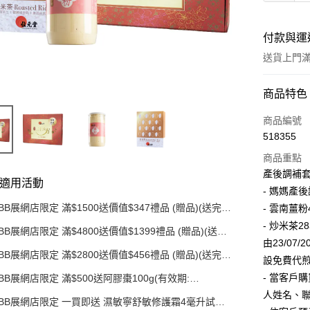
付款與運
送貨上門滿H
付款方式
商品特色
信用卡
商品編號
518355
AlipayHK
商品重點
PayMe
產後調補
適用活動
- 媽媽產
WeChat P
BB展網店限定 滿$1500送價值$347禮品 (贈品)(送完即
- 雲南薑粉4
止)
- 炒米茶2
BB展網店限定 滿$4800送價值$1399禮品 (贈品)(送完
送貨方式
即止)
由23/07/2
BB展網店限定 滿$2800送價值$456禮品 (贈品)(送完即
設免費代煎
辦公室/住
止)
- 當客戶
BB展網店限定 滿$500送阿膠棗100g(有效期:
每筆HK$5
12/12/26)(贈品)(送完即止）
人姓名、聯
BB展網店限定 一買即送 濕敏寧舒敏修護霜4毫升試用