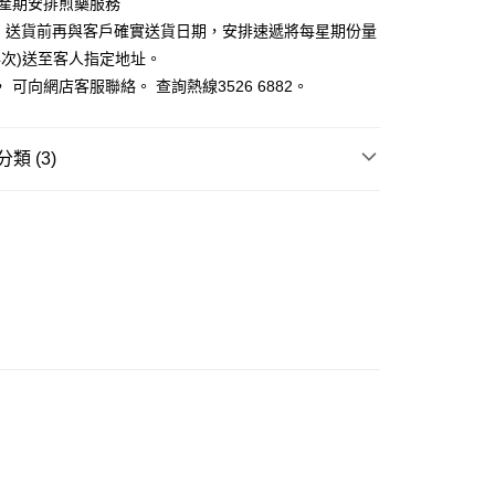
市自取
預產期安排煎藥服務
0.00，滿HK$300.00或以上免運費
務: 送貨前再與客戶確實送貨日期，安排速遞將每星期份量
4次)送至客人指定地址。
 可向網店客服聯絡。 查詢熱線3526 6882。
類 (3)
女士系列
需求
母嬰健康
🍼網上BB展
精選限定組合