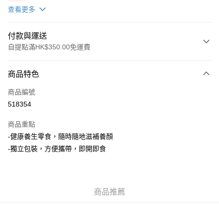
X2 包(贈品)(送完即止)
查看更多
付款與運送
自提點滿HK$350.00免運費
付款方式
商品特色
信用卡
商品編號
AlipayHK
518354
PayMe
商品重點
WeChat Pay
-健康養生零食，隨時隨地滋補養顏
-獨立包裝，方便攜帶，即開即食
送貨方式
順豐自助櫃
每筆HK$50.00，滿HK$350.00或以上免運費
商品推薦
順豐站/ 順豐營業點取件
每筆HK$50.00，滿HK$350.00或以上免運費