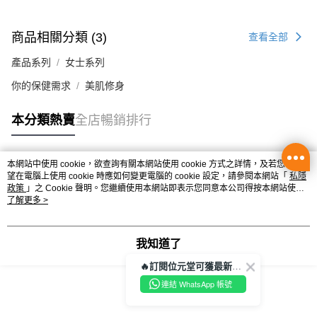
辦公室/住宅地址直送 (經順豐速運)
商品相關分類 (3)
查看全部
每筆HK$50.00，滿HK$350.00或以上免運費
產品系列
女士系列
付款後門市自取
你的保健需求
美肌修身
每筆HK$50.00，滿HK$300.00或以上免運費
本分類熱賣
全店暢銷排行
本網站中使用 cookie，欲查詢有關本網站使用 cookie 方式之詳情，及若您不希
熱門標籤
望在電腦上使用 cookie 時應如何變更電腦的 cookie 設定，請參閱本網站「
私隱
政策
」之 Cookie 聲明。您繼續使用本網站即表示您同意本公司得按本網站使用
條款之 Cookie 聲明使用 cookie。
了解更多 >
熱銷排行
最新商品
人氣推薦
我知道了
🔥訂閱位元堂可獲最新優惠及活動資訊🔥
連結 WhatsApp 帳號