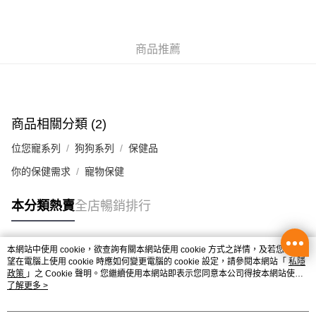
辦公室/住宅地址直送 (經順豐速運)
每筆HK$50.00，滿HK$350.00或以上免運費
商品推薦
付款後門市自取
每筆HK$50.00，滿HK$300.00或以上免運費
商品相關分類 (2)
位您寵系列
狗狗系列
保健品
你的保健需求
寵物保健
本分類熱賣
全店暢銷排行
本網站中使用 cookie，欲查詢有關本網站使用 cookie 方式之詳情，及若您不希
熱門標籤
望在電腦上使用 cookie 時應如何變更電腦的 cookie 設定，請參閱本網站「
私隱
政策
」之 Cookie 聲明。您繼續使用本網站即表示您同意本公司得按本網站使用
條款之 Cookie 聲明使用 cookie。
了解更多 >
熱銷排行
最新商品
人氣推薦