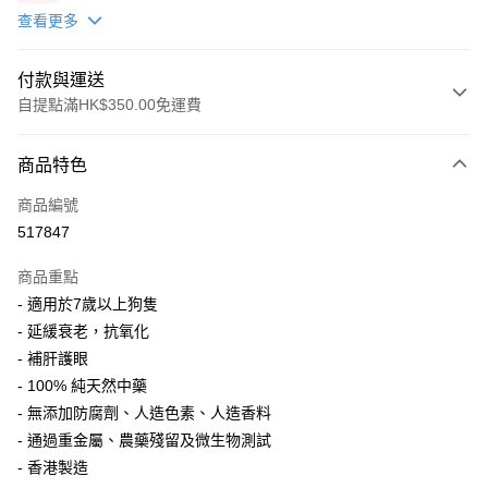
品)(送完即止)
查看更多
付款與運送
自提點滿HK$350.00免運費
付款方式
商品特色
信用卡
商品編號
AlipayHK
517847
PayMe
商品重點
WeChat Pay
- 適用於7歲以上狗隻
- 延緩衰老，抗氧化
送貨方式
- 補肝護眼
- 100% 純天然中藥
順豐自助櫃
- 無添加防腐劑、人造色素、人造香料
每筆HK$50.00，滿HK$350.00或以上免運費
- 通過重金屬、農藥殘留及微生物測試
順豐站/ 順豐營業點取件
- 香港製造
每筆HK$50.00，滿HK$350.00或以上免運費