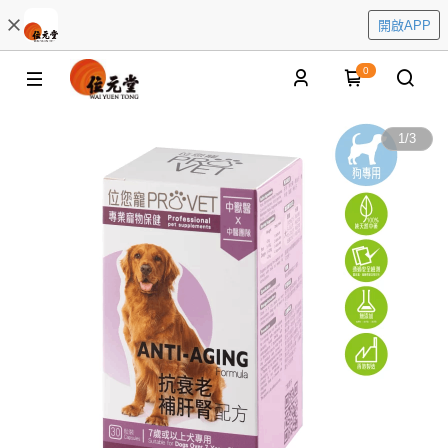
開啟APP
0
1
/
3