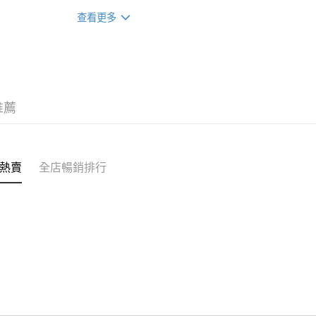
裝 X2 包(贈品)(送完即止)
辦公室/住
查看更多
每筆HK$5
付款後門
每筆HK$5
推薦
熱賣
全店暢銷排行