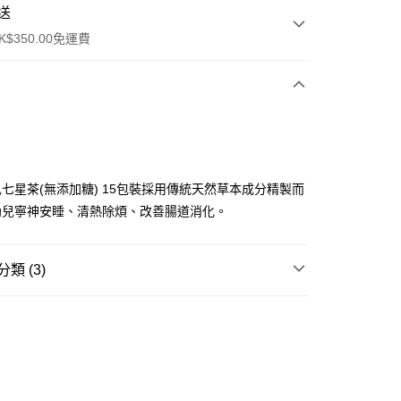
送
$350.00免運費
七星茶(無添加糖) 15包裝採用傳統天然草本成分精製而
幼兒寧神安睡、清熱除煩、改善腸道消化。
ay
類 (3)
育嬰系列
櫃
0.00，滿HK$350.00或以上免運費
需求
母嬰健康
🍼網上BB展
育嬰系列
任選多件折扣專區
順豐營業點取件
0.00，滿HK$350.00或以上免運費