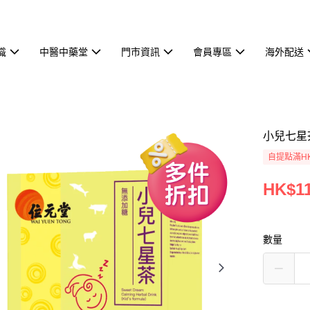
識
中醫中藥堂
門市資訊
會員專區
海外配送
小兒七星茶
自提點滿HK
HK$11
數量