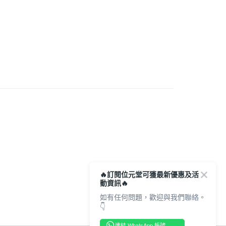
需求
母嬰健康
宅地址直送 (經順豐速運)
🍼網上BB展
育嬰系列
任選多件折扣專區
0.00，滿HK$350.00或以上免運費
市自取
0.00，滿HK$300.00或以上免運費
🔥訂閱位元堂可獲最新優惠及活
動資訊🔥
如有任何問題，歡迎與我們聯絡。
👇
連結 WhatsApp 帳號