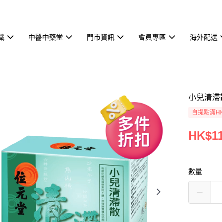
識
中醫中藥堂
門市資訊
會員專區
海外配送
小兒清滯
自提點滿HK
HK$11
數量