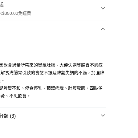
送
$350.00免運費
兒因飲食過量所帶來的胃氣肚脹、大便失調等腸胃不適症
化解食滯腸胃引致的食慾不振及脾氣失調的不適，加強脾
ay
能。
小兒脾胃不和、停食停乳、積聚痞塊、肚腹膨脹、四肢倦
萎黃、不思飲食。
櫃
0.00，滿HK$350.00或以上免運費
類 (3)
順豐營業點取件
育嬰系列
0.00，滿HK$350.00或以上免運費