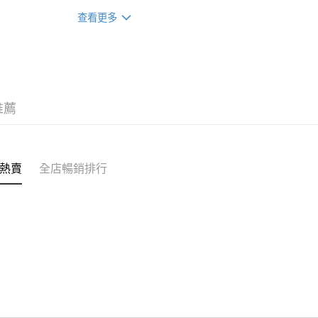
你的保健
裝 X2 包(贈品)(送完即止)
辦公室/住
查看更多
限時優惠
每筆HK$5
付款後門
每筆HK$5
推薦
熱賣
全店暢銷排行