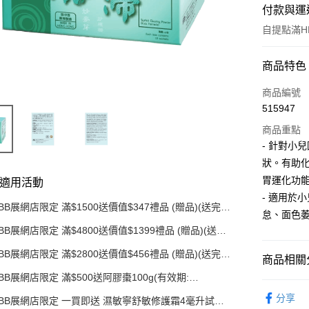
付款與運
自提點滿HK
付款方式
商品特色
信用卡
商品編號
515947
AlipayHK
商品重點
PayMe
- 針對小
狀。有助
WeChat P
胃運化功
適用活動
- 適用於
BB展網店限定 滿$1500送價值$347禮品 (贈品)(送完即
送貨方式
怠、面色
止)
BB展網店限定 滿$4800送價值$1399禮品 (贈品)(送完
順豐自助
即止)
BB展網店限定 滿$2800送價值$456禮品 (贈品)(送完即
每筆HK$5
商品相關分
止)
BB展網店限定 滿$500送阿膠棗100g(有效期:
順豐站/ 
產品系列
12/12/26)(贈品)(送完即止）
分享
每筆HK$5
BB展網店限定 一買即送 濕敏寧舒敏修護霜4毫升試用