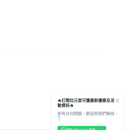
需求
改善呼吸系統
宅地址直送 (經順豐速運)
0.00，滿HK$350.00或以上免運費
市自取
0.00，滿HK$300.00或以上免運費
🔥訂閱位元堂可獲最新優惠及活
動資訊🔥
如有任何問題，歡迎與我們聯絡。
👇
連結 WhatsApp 帳號