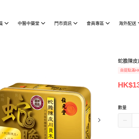
識
中醫中藥堂
門市資訊
會員專區
海外配送
蛇膽陳皮
自提點滿HK
HK$13
數量