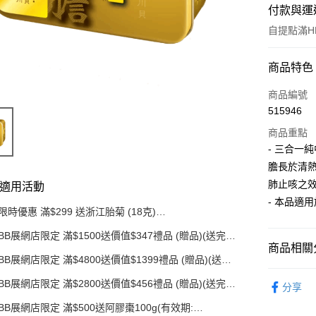
付款與運
自提點滿HK
付款方式
商品特色
信用卡
商品編號
515946
AlipayHK
商品重點
PayMe
- 三合一
膽長於清
WeChat P
肺止咳之
適用活動
- 本品適
限時優惠 滿$299 送浙江胎菊 (18克)
送貨方式
(EXP:18/09/2026)
BB展網店限定 滿$1500送價值$347禮品 (贈品)(送完即
順豐自助
止)
商品相關分
BB展網店限定 滿$4800送價值$1399禮品 (贈品)(送完
每筆HK$5
即止)
產品系列
BB展網店限定 滿$2800送價值$456禮品 (贈品)(送完即
分享
順豐站/ 
止)
你的保健
每筆HK$5
BB展網店限定 滿$500送阿膠棗100g(有效期: