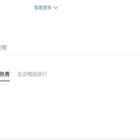
12/12/26)(贈品)(送完即止）
你的保健
辦公室/住
查看更多
每筆HK$5
付款後門
每筆HK$5
推薦
熱賣
全店暢銷排行