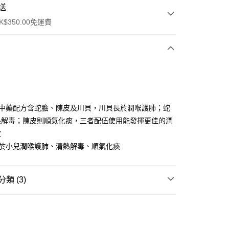
送
$350.00免運費
純中藥配方含蛇膽、陳皮及川貝，川貝長於潤喉護肺；蛇
熱解毒；陳皮則順氣化痰，三者配伍使用能發揮更佳的潤
ay
效
用於小兒潤喉護肺、清熱解毒、順氣化痰
櫃
類 (3)
0.00，滿HK$350.00或以上免運費
育嬰系列
順豐營業點取件
需求
母嬰健康
0.00，滿HK$350.00或以上免運費