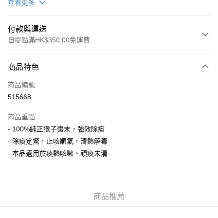
查看更多
付款與運送
自提點滿HK$350.00免運費
付款方式
商品特色
信用卡
商品編號
AlipayHK
515668
PayMe
商品重點
WeChat Pay
- 100%純正猴子棗末，強效除痰
- 除痰定驚，止咳順氣，清熱解毒
送貨方式
- 本品適用於痰熱咳嗽、頑痰未清
順豐自助櫃
每筆HK$50.00，滿HK$350.00或以上免運費
商品推薦
順豐站/ 順豐營業點取件
每筆HK$50.00，滿HK$350.00或以上免運費