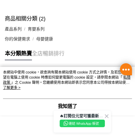
辦公室/住宅地址直送 (經順豐速運)
每筆HK$50.00，滿HK$350.00或以上免運費
商品相關分類 (2)
付款後門市自取
產品系列
育嬰系列
每筆HK$50.00，滿HK$300.00或以上免運費
你的保健需求
母嬰健康
本分類熱賣
全店暢銷排行
本網站中使用 cookie，欲查詢有關本網站使用 cookie 方式之詳情，及若您不希
熱門標籤
望在電腦上使用 cookie 時應如何變更電腦的 cookie 設定，請參閱本網站「
私隱
政策
」之 Cookie 聲明。您繼續使用本網站即表示您同意本公司得按本網站使用
條款之 Cookie 聲明使用 cookie。
了解更多 >
熱銷排行
最新商品
人氣推薦
我知道了
🔥訂閱位元堂可獲最新優惠及活動資訊🔥
連結 WhatsApp 帳號