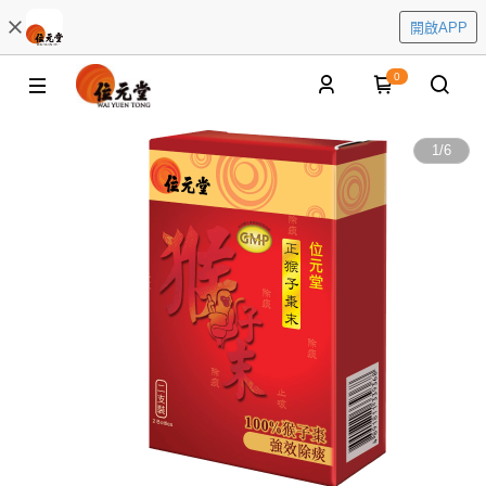
開啟APP
0
1
/
6