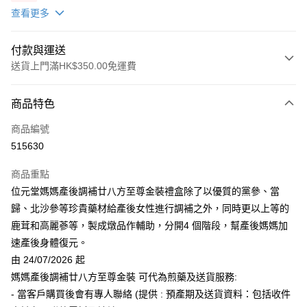
X2 包(贈品)(送完即止)
查看更多
付款與運送
送貨上門滿HK$350.00免運費
付款方式
商品特色
信用卡
商品編號
AlipayHK
515630
PayMe
商品重點
WeChat Pay
位元堂媽媽產後調補廿八方至尊金裝禮盒除了以優質的黨參、當
歸、北沙參等珍貴藥材給產後女性進行調補之外，同時更以上等的
送貨方式
鹿茸和高麗蔘等，製成燉品作輔助，分開4 個階段，幫產後媽媽加
速產後身體復元。
辦公室/住宅地址直送 (經順豐速運)
由 24/07/2026 起
每筆HK$50.00，滿HK$350.00或以上免運費
媽媽產後調補廿八方至尊金裝 可代為煎藥及送貨服務:
付款後門市自取
- 當客戶購買後會有專人聯絡 (提供 : 預產期及送貨資料：包括收件
每筆HK$50.00，滿HK$300.00或以上免運費