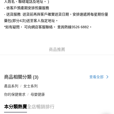
人姓名、聯絡電話及地址。 )
- 依客戶預產期安排煎藥服務
- 送貨服務: 送貨前再與客戶確實送貨日期，安排速遞將每星期份量
藥包(即分4次)送至客人指定地址。
*如有疑問， 可向網店客服聯絡。 查詢熱線3526 6882。
商品推薦
商品相關分類 (3)
查看全部
產品系列
女士系列
你的保健需求
母嬰健康
本分類熱賣
全店暢銷排行