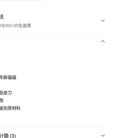
送
$350.00免運費
何年齡貓貓
ay
孩免疫力
腐劑
用級別原材料
櫃
0.00，滿HK$350.00或以上免運費
類 (3)