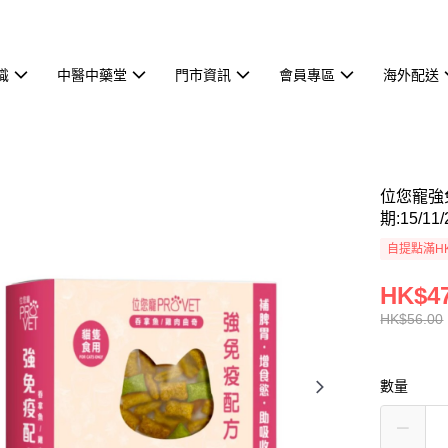
識
中醫中藥堂
門市資訊
會員專區
海外配送
位您寵強
期:15/11/
自提點滿HK
HK$47
HK$56.00
數量