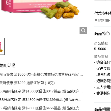
付款與運
自提點滿HK
付款方式
商品特色
信用卡
商品編號
515606
AlipayHK
商品重點
PayMe
- 適合任
適用活動
- 促進食慾
WeChat P
限時優惠 滿$500 送包裝精選甘肅特選防黨參(2両裝)
- 增強毛
(EXP:17/10/2026)
- 絕無防
限時優惠 滿$299 送浙江胎菊 (18克)
送貨方式
(EXP:18/09/2026)
- 主人食
BB展網店限定 滿$1500送價值$347禮品 (贈品)(送完即
- 香港製造
順豐自助
止)
BB展網店限定 滿$4800送價值$1399禮品 (贈品)(送完
每筆HK$5
即止)
BB展網店限定 滿$2800送價值$456禮品 (贈品)(送完即
商品相關分