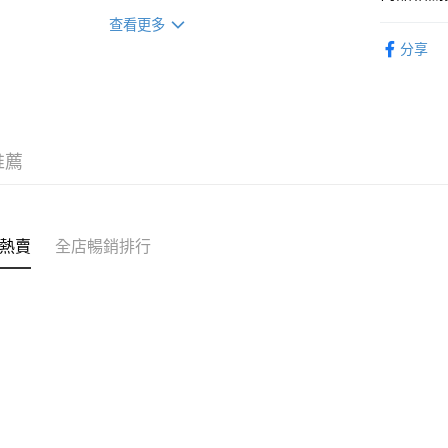
順豐站/ 
止)
查看更多
每筆HK$5
位您寵系
分享
辦公室/住
你的保健
每筆HK$5
限時優惠
付款後門
每筆HK$5
推薦
熱賣
全店暢銷排行