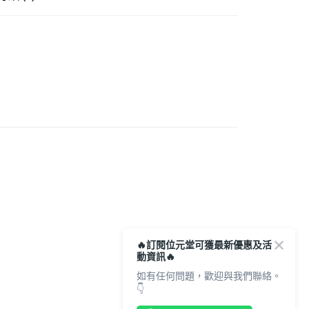
順豐營業點取件
0.00，滿HK$350.00或以上免運費
列
貓貓系列
貓貓曲奇
宅地址直送 (經順豐速運)
需求
寵物保健
0.00，滿HK$350.00或以上免運費
近期貨專區
市自取
0.00，滿HK$300.00或以上免運費
🔥訂閱位元堂可獲最新優惠及活
動資訊🔥
如有任何問題，歡迎與我們聯絡。
👇