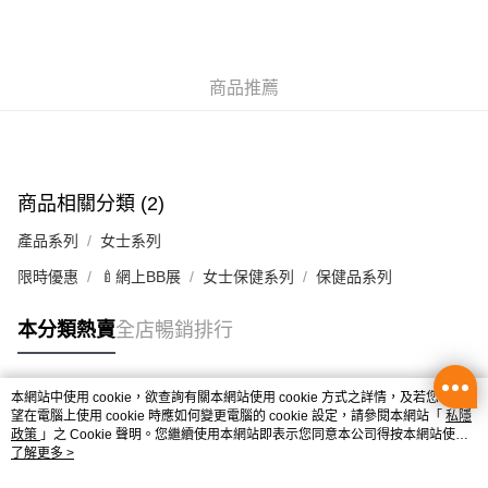
辦公室/住宅地址直送 (經順豐速運)
每筆HK$50.00，滿HK$350.00或以上免運費
商品推薦
付款後門市自取
每筆HK$50.00，滿HK$300.00或以上免運費
商品相關分類 (2)
產品系列
女士系列
限時優惠
🍼網上BB展
女士保健系列
保健品系列
本分類熱賣
全店暢銷排行
本網站中使用 cookie，欲查詢有關本網站使用 cookie 方式之詳情，及若您不希
熱門標籤
望在電腦上使用 cookie 時應如何變更電腦的 cookie 設定，請參閱本網站「
私隱
政策
」之 Cookie 聲明。您繼續使用本網站即表示您同意本公司得按本網站使用
條款之 Cookie 聲明使用 cookie。
了解更多 >
熱銷排行
最新商品
人氣推薦