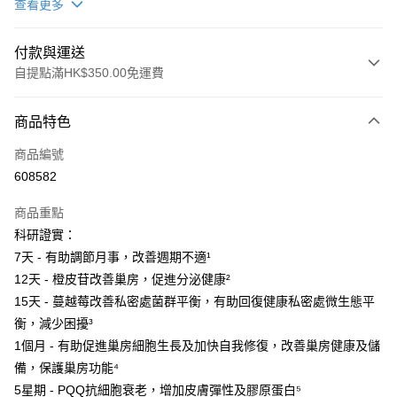
查看更多
付款與運送
自提點滿HK$350.00免運費
付款方式
商品特色
信用卡
商品編號
AlipayHK
608582
PayMe
商品重點
WeChat Pay
科研證實：
7天 - 有助調節月事，改善週期不適¹
送貨方式
12天 - 橙皮苷改善巢房，促進分泌健康²
15天 - 蔓越莓改善私密處菌群平衡，有助回復健康私密處微生態平
順豐自助櫃
衡，減少困擾³
每筆HK$50.00，滿HK$350.00或以上免運費
1個月 - 有助促進巢房細胞生長及加快自我修復，改善巢房健康及儲
順豐站/ 順豐營業點取件
備，保護巢房功能⁴
每筆HK$50.00，滿HK$350.00或以上免運費
5星期 - PQQ抗細胞衰老，增加皮膚彈性及膠原蛋白⁵