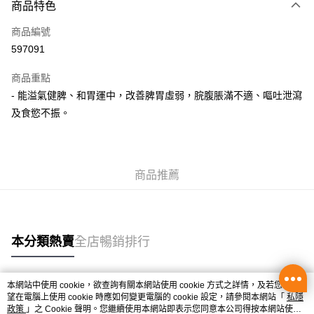
商品特色
信用卡
商品編號
AlipayHK
597091
PayMe
商品重點
WeChat Pay
- 能溢氣健脾、和胃運中，改善脾胃虛弱，脘腹脹滿不適、嘔吐泄瀉
及食慾不振。
送貨方式
國家/地區配送 (英國)
運費表
商品推薦
國家/地區配送 (澳洲)
運費表
國家/地區配送 (美國)
運費表
國家/地區配送 (紐西蘭)
運費表
本分類熱賣
全店暢銷排行
國家/地區配送 (星加坡/馬來西亞)
運費表
國家/地區配送 (日本/韓國/泰國)
運費表
本網站中使用 cookie，欲查詢有關本網站使用 cookie 方式之詳情，及若您不希
熱門標籤
望在電腦上使用 cookie 時應如何變更電腦的 cookie 設定，請參閱本網站「
私隱
國家/地區配送 (歐洲)
運費表
政策
」之 Cookie 聲明。您繼續使用本網站即表示您同意本公司得按本網站使用