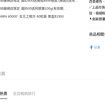
BB展網店限定 滿$2800送價值$456禮品 (贈品)(送完即
每筆HK$5
改善膚色
止)
✅上品珍
BB展網店限定 滿$500送阿膠棗100g(有效期:
辦公室/住
12/12/26)(贈品)(送完即止）
技，極細
每筆HK$5
NMN 40000⁺ 女王之御方 80粒裝 單盒$1950
💊創新膠
付款後門
每筆HK$5
商品相關分
產品系列
分享
限時優惠
推薦
熱賣
全店暢銷排行