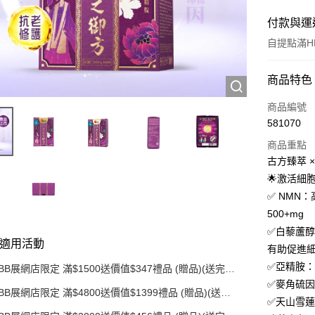
付款與運
自提點滿HK
付款方式
商品特色
信用卡
商品編號
581070
AlipayHK
商品重點
PayMe
古方臻萃 
🌟激活細
WeChat P
✅ NMN
500+mg
送貨方式
✅白藜蘆醇
適用活動
有助促進
順豐自助
✅亞精胺
BB展網店限定 滿$1500送價值$347禮品 (贈品)(送完即
每筆HK$5
止)
✅麥角硫因
BB展網店限定 滿$4800送價值$1399禮品 (贈品)(送完
順豐站/ 
✅天山雪蓮
即止)