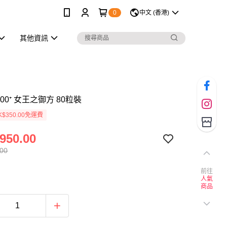
0
中文 (香港)
其他資訊
000⁺ 女王之御方 80粒裝
$350.00免運費
950.00
.00
前往
人氣
商品