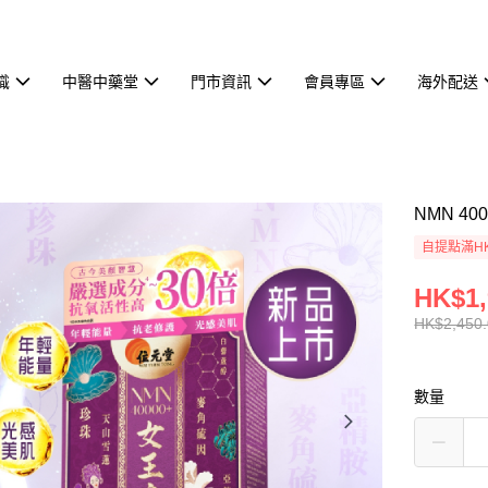
識
中醫中藥堂
門市資訊
會員專區
海外配送
NMN 40
自提點滿HK
HK$1,
HK$2,450
數量