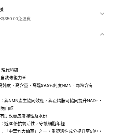
送
$350.00免運費
× 現代科研
胞自我修復力🌟
ay
：高純度、高含量，高達99.9%純度NMN，每粒含有
：與NMN產生協同效應，與亞精胺可協同提升NAD+，
細胞自噬
櫃
：有助改善皮膚彈性及水份
0.00，滿HK$350.00或以上免運費
：近30倍抗氧活性，守護細胞年輕
順豐營業點取件
：「中華九大仙草」之一，重塑活性成分提升至5倍²，