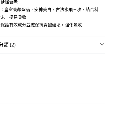
0.00，滿HK$350.00或以上免運費
、延緩衰老
珠：皇室養顏聖品，安神美白，古法水飛三次，結合科
宅地址直送 (經順豐速運)
粉末，極易吸收
0.00，滿HK$350.00或以上免運費
囊保護有效成分並確保抗胃酸破壞，強化吸收
市自取
0.00，滿HK$300.00或以上免運費
類 (2)
女士系列
🍼網上BB展
女士保健系列
保健品系列