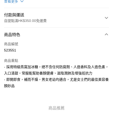
查看更多
付款與運送
自提點滿HK$350.00免運費
付款方式
商品特色
信用卡
商品編號
AlipayHK
523551
PayMe
商品重點
WeChat Pay
- 採用特級燕窩加冰糖，絕不含任何防腐劑、人造香料及人造色素，
入口清甜，常服能幫助養顏健膚、滋陰潤肺及增強抵抗力
送貨方式
- 即開即食，補而不燥，男女老幼均適合，尤是女士們的最佳美容養
顏妙品
順豐自助櫃
每筆HK$50.00，滿HK$350.00或以上免運費
順豐站/ 順豐營業點取件
商品推薦
每筆HK$50.00，滿HK$350.00或以上免運費