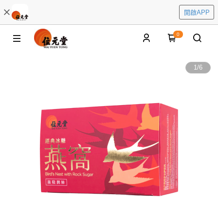
開啟APP
0
1
/
6