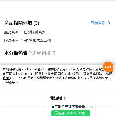
辦公室/住宅地址直送 (經順豐速運)
每筆HK$50.00，滿HK$350.00或以上免運費
付款後門市自取
商品相關分類 (3)
查看全部
每筆HK$50.00，滿HK$300.00或以上免運費
產品系列
佳節送禮系列
限時優惠
APP/ 網店尊享價
本分類熱賣
全店暢銷排行
本網站中使用 cookie，欲查詢有關本網站使用 cookie 方式之詳情，及若您不希
熱門標籤
望在電腦上使用 cookie 時應如何變更電腦的 cookie 設定，請參閱本網站「
私隱
政策
」之 Cookie 聲明。您繼續使用本網站即表示您同意本公司得按本網站使用
條款之 Cookie 聲明使用 cookie。
了解更多 >
熱銷排行
最新商品
人氣推薦
我知道了
🔥訂閱位元堂可獲最新優惠及活動資訊🔥
連結 WhatsApp 帳號