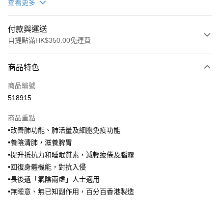
查看更多
付款與運送
自提點滿HK$350.00免運費
付款方式
商品特色
信用卡
商品編號
AlipayHK
518915
PayMe
商品重點
WeChat Pay
•改善肺功能、肺活量及細胞免疫功能
•養陰清肺，滋養脾胃
送貨方式
•提升抵抗力和睡眠質素，減輕疲倦及腦霧
•回復身體機能，對抗入侵
順豐自助櫃
•長後遺「氣陰兩虛」人士適用
每筆HK$50.00，滿HK$350.00或以上免運費
•無睡意、無已知副作用，百分百香港製造
順豐站/ 順豐營業點取件
每筆HK$50.00，滿HK$350.00或以上免運費