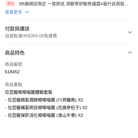
BB展網店限定 一買即送 濕敏寧舒敏修護霜4毫升試用裝
贈品
X2 包(贈品)(送完即止)
查看更多
付款與運送
自提點滿HK$350.00免運費
付款方式
商品特色
信用卡
商品編號
AlipayHK
518452
PayMe
商品重點
WeChat Pay
位您寵唧唧喵醬體驗套裝
- 位您寵順氣潤肺唧唧喵醬 (川貝鱷魚) X2
送貨方式
- 位您寵補氣明目唧唧喵醬 (花旗參杞子) X2
- 位您寵保肝消化唧唧喵醬 (淮山牛蒡) X2
順豐自助櫃
每筆HK$50.00，滿HK$350.00或以上免運費
順豐站/ 順豐營業點取件