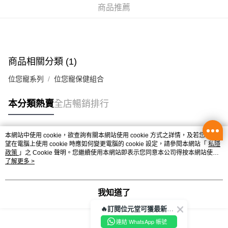
商品推薦
每筆HK$50.00，滿HK$350.00或以上免運費
辦公室/住宅地址直送 (經順豐速運)
每筆HK$50.00，滿HK$350.00或以上免運費
商品相關分類 (1)
付款後門市自取
每筆HK$50.00，滿HK$300.00或以上免運費
位您寵系列
位您寵保健組合
本分類熱賣
全店暢銷排行
本網站中使用 cookie，欲查詢有關本網站使用 cookie 方式之詳情，及若您不希
熱門標籤
望在電腦上使用 cookie 時應如何變更電腦的 cookie 設定，請參閱本網站「
私隱
政策
」之 Cookie 聲明。您繼續使用本網站即表示您同意本公司得按本網站使用
條款之 Cookie 聲明使用 cookie。
了解更多 >
熱銷排行
最新商品
人氣推薦
我知道了
🔥訂閱位元堂可獲最新優惠及活動資訊🔥
連結 WhatsApp 帳號