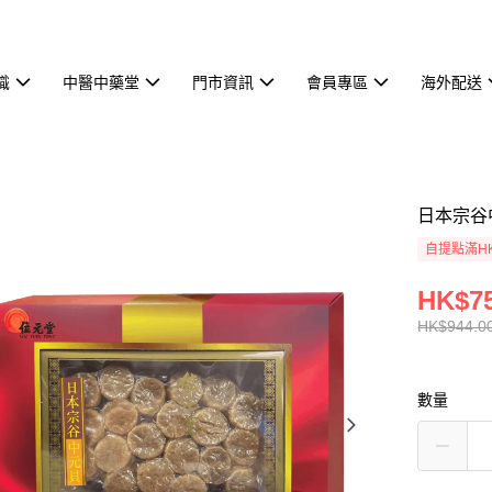
識
中醫中藥堂
門市資訊
會員專區
海外配送
日本宗谷
自提點滿HK
HK$75
HK$944.0
數量