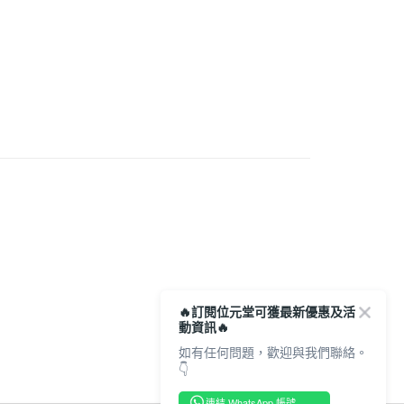
0.00，滿HK$350.00或以上免運費
宅地址直送 (經順豐速運)
0.00，滿HK$350.00或以上免運費
市自取
0.00，滿HK$300.00或以上免運費
🔥訂閱位元堂可獲最新優惠及活
動資訊🔥
如有任何問題，歡迎與我們聯絡。
👇
連結 WhatsApp 帳號