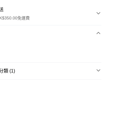
送
$350.00免運費
類 (1)
ay
蔘茸海味系列
櫃
0.00，滿HK$350.00或以上免運費
順豐營業點取件