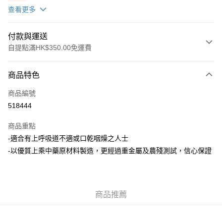
X2 包(贈品)(送完即止)
查看更多
付款與運送
自提點滿HK$350.00免運費
付款方式
商品特色
信用卡
商品編號
AlipayHK
518444
PayMe
商品重點
WeChat Pay
-適合有上呼吸道不適或口乾咽燥之人士
-以優質上乘中藥原材料製造，更經過重金屬及農殘測試，信心保證
送貨方式
順豐自助櫃
每筆HK$50.00，滿HK$350.00或以上免運費
商品推薦
順豐站/ 順豐營業點取件
每筆HK$50.00，滿HK$350.00或以上免運費