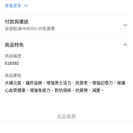
X2 包(贈品)(送完即止)
查看更多
付款與運送
自提點滿HK$350.00免運費
付款方式
商品特色
信用卡
商品編號
AlipayHK
518392
PayMe
商品重點
WeChat Pay
大補元氣、護肝益肺、增強男士活力、抗衰老、增強記憶力、保護
心血管健康、增強免疫力、對抗頑疾、抗疲勞、減壓。
送貨方式
順豐自助櫃
每筆HK$50.00，滿HK$350.00或以上免運費
商品推薦
順豐站/ 順豐營業點取件
每筆HK$50.00，滿HK$350.00或以上免運費