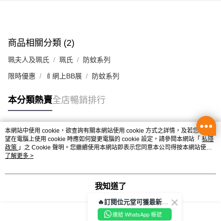
辦公室/住宅地址直送 (經順豐速運)
每筆HK$50.00，滿HK$350.00或以上免運費
商品相關分類 (2)
付款後門市自取
每筆HK$50.00，滿HK$300.00或以上免運費
珮夫人及珮氏
珮氏
防蚊系列
限時優惠
🍼網上BB展
防蚊系列
本分類熱賣
全店暢銷排行
本網站中使用 cookie，欲查詢有關本網站使用 cookie 方式之詳情，及若您不希
熱門標籤
望在電腦上使用 cookie 時應如何變更電腦的 cookie 設定，請參閱本網站「
私隱
政策
」之 Cookie 聲明。您繼續使用本網站即表示您同意本公司得按本網站使用
條款之 Cookie 聲明使用 cookie。
了解更多 >
熱銷排行
最新商品
人氣推薦
我知道了
🔥訂閱位元堂可獲最新優惠及活動資訊🔥
連結 WhatsApp 帳號