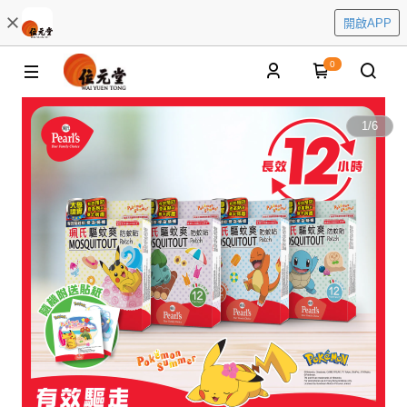
開啟APP
0
1
/
6