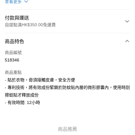
查看更多
付款與運送
自提點滿HK$350.00免運費
付款方式
商品特色
信用卡
商品編號
AlipayHK
518346
PayMe
商品重點
WeChat Pay
- 貼於衣物，毋須接觸皮膚，安全方便
- 專利技術，將有效成份緊鎖於防蚊貼內層的微形膠囊內，使用時刮
送貨方式
擦蚊貼才釋放成份
- 有效時間: 12小時
順豐自助櫃
每筆HK$50.00，滿HK$350.00或以上免運費
順豐站/ 順豐營業點取件
商品推薦
每筆HK$50.00，滿HK$350.00或以上免運費