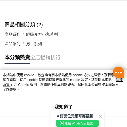
辦公室/住宅地址直送 (經順豐速運)
每筆HK$50.00，滿HK$350.00或以上免運費
商品相關分類 (2)
付款後門市自取
每筆HK$50.00，滿HK$300.00或以上免運費
產品系列
經驗良方小丸系列
產品系列
男士系列
本分類熱賣
全店暢銷排行
本網站中使用 cookie，欲查詢有關本網站使用 cookie 方式之詳情，及若您不希
熱門標籤
望在電腦上使用 cookie 時應如何變更電腦的 cookie 設定，請參閱本網站「
私隱
政策
」之 Cookie 聲明。您繼續使用本網站即表示您同意本公司得按本網站使用
條款之 Cookie 聲明使用 cookie。
了解更多 >
熱銷排行
最新商品
人氣推薦
我知道了
🔥訂閱位元堂可獲最新優惠及活動資訊🔥
連結 WhatsApp 帳號