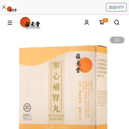
開啟APP
0
1
/
1