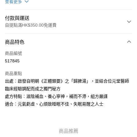
查看更多
付款與運送
自提點滿HK$350.00免運費
付款方式
商品特色
信用卡
商品編號
AlipayHK
517845
PayMe
商品重點
WeChat Pay
出處︰啟發自明朝《正體類要》之「歸脾湯」，並結合位元堂醫師
臨床經驗調配而成之獨門秘方
送貨方式
處方特點︰滋陰補血、養心寧神，補而不滯，組方嚴謹
適合︰元氣虧虛、心煩致睡眠不佳、失眠易醒之人士
順豐自助櫃
每筆HK$50.00，滿HK$350.00或以上免運費
順豐站/ 順豐營業點取件
商品推薦
每筆HK$50.00，滿HK$350.00或以上免運費