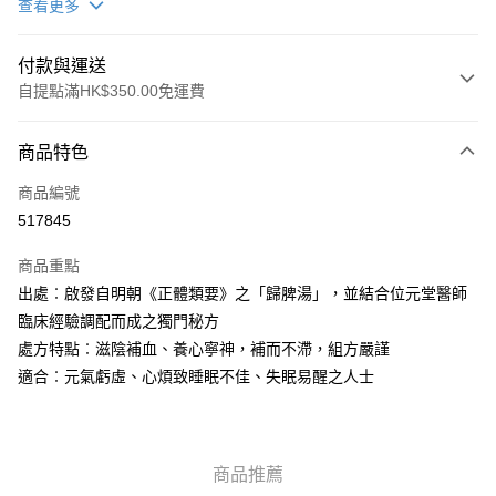
查看更多
付款與運送
自提點滿HK$350.00免運費
付款方式
商品特色
信用卡
商品編號
AlipayHK
517845
PayMe
商品重點
WeChat Pay
出處︰啟發自明朝《正體類要》之「歸脾湯」，並結合位元堂醫師
臨床經驗調配而成之獨門秘方
送貨方式
處方特點︰滋陰補血、養心寧神，補而不滯，組方嚴謹
適合︰元氣虧虛、心煩致睡眠不佳、失眠易醒之人士
順豐自助櫃
每筆HK$50.00，滿HK$350.00或以上免運費
順豐站/ 順豐營業點取件
商品推薦
每筆HK$50.00，滿HK$350.00或以上免運費