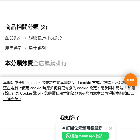
辦公室/住宅地址直送 (經順豐速運)
每筆HK$50.00，滿HK$350.00或以上免運費
商品相關分類 (2)
付款後門市自取
每筆HK$50.00，滿HK$300.00或以上免運費
產品系列
經驗良方小丸系列
產品系列
男士系列
本分類熱賣
全店暢銷排行
本網站中使用 cookie，欲查詢有關本網站使用 cookie 方式之詳情，及若您不希
熱門標籤
望在電腦上使用 cookie 時應如何變更電腦的 cookie 設定，請參閱本網站「
私隱
政策
」之 Cookie 聲明。您繼續使用本網站即表示您同意本公司得按本網站使用
條款之 Cookie 聲明使用 cookie。
了解更多 >
熱銷排行
最新商品
人氣推薦
我知道了
🔥訂閱位元堂可獲最新優惠及活動資訊🔥
連結 WhatsApp 帳號