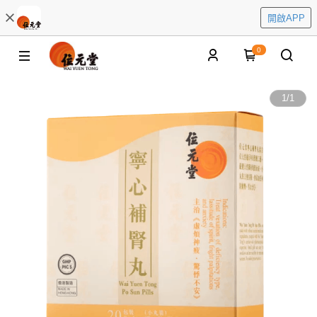
開啟APP
0
1
/
1