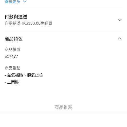
查看更多
付款與運送
自提點滿HK$350.00免運費
付款方式
商品特色
信用卡
商品編號
AlipayHK
517477
PayMe
商品重點
WeChat Pay
- 益氣補肺、順氣止咳
- 二両裝
送貨方式
順豐自助櫃
每筆HK$50.00，滿HK$350.00或以上免運費
商品推薦
順豐站/ 順豐營業點取件
每筆HK$50.00，滿HK$350.00或以上免運費