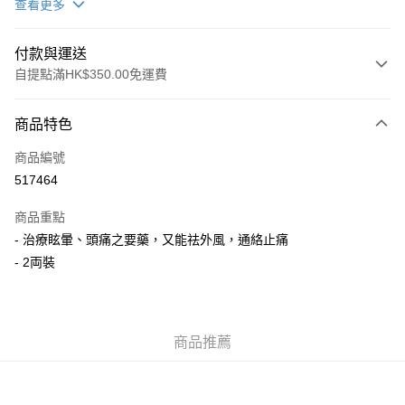
查看更多
付款與運送
自提點滿HK$350.00免運費
付款方式
商品特色
信用卡
商品編號
AlipayHK
517464
PayMe
商品重點
WeChat Pay
- 治療眩暈、頭痛之要藥，又能祛外風，通絡止痛
- 2両裝
送貨方式
順豐自助櫃
每筆HK$50.00，滿HK$350.00或以上免運費
商品推薦
順豐站/ 順豐營業點取件
每筆HK$50.00，滿HK$350.00或以上免運費