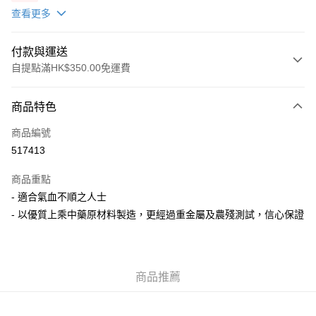
12/12/26)(贈品)(送完即止）
查看更多
付款與運送
自提點滿HK$350.00免運費
付款方式
商品特色
信用卡
商品編號
AlipayHK
517413
PayMe
商品重點
WeChat Pay
- 適合氣血不順之人士
- 以優質上乘中藥原材料製造，更經過重金屬及農殘測試，信心保證
送貨方式
順豐自助櫃
每筆HK$50.00，滿HK$350.00或以上免運費
商品推薦
順豐站/ 順豐營業點取件
每筆HK$50.00，滿HK$350.00或以上免運費