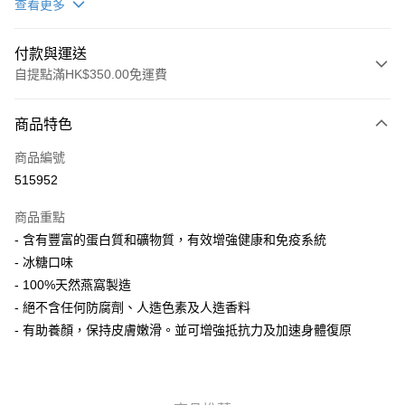
查看更多
付款與運送
自提點滿HK$350.00免運費
付款方式
商品特色
信用卡
商品編號
AlipayHK
515952
PayMe
商品重點
WeChat Pay
- 含有豐富的蛋白質和礦物質，有效增強健康和免疫系統
- 冰糖口味
送貨方式
- 100%天然燕窩製造
- 絕不含任何防腐劑、人造色素及人造香料
順豐自助櫃
- 有助養顏，保持皮膚嫩滑。並可增強抵抗力及加速身體復原
每筆HK$50.00，滿HK$350.00或以上免運費
順豐站/ 順豐營業點取件
每筆HK$50.00，滿HK$350.00或以上免運費