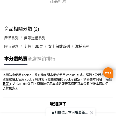
商品推薦
辦公室/住宅地址直送 (經順豐速運)
每筆HK$50.00，滿HK$350.00或以上免運費
付款後門市自取
商品相關分類 (2)
每筆HK$50.00，滿HK$300.00或以上免運費
產品系列
佳節送禮系列
限時優惠
🍼網上BB展
女士保健系列
滋補系列
本分類熱賣
全店暢銷排行
本網站中使用 cookie，欲查詢有關本網站使用 cookie 方式之詳情，及若您不希
熱門標籤
望在電腦上使用 cookie 時應如何變更電腦的 cookie 設定，請參閱本網站「
私隱
政策
」之 Cookie 聲明。您繼續使用本網站即表示您同意本公司得按本網站使用
條款之 Cookie 聲明使用 cookie。
了解更多 >
熱銷排行
最新商品
人氣推薦
我知道了
🔥訂閱位元堂可獲最新優惠及活動資訊🔥