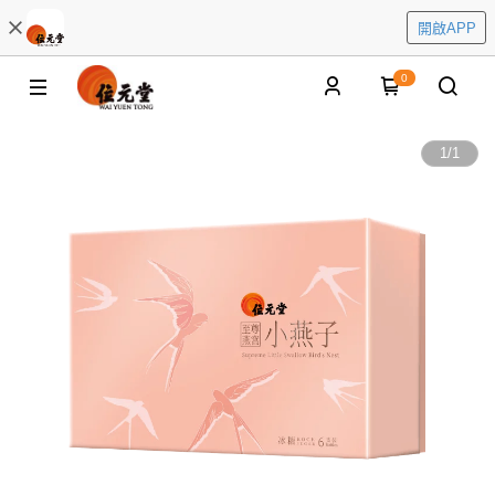
開啟APP
0
1
/
1