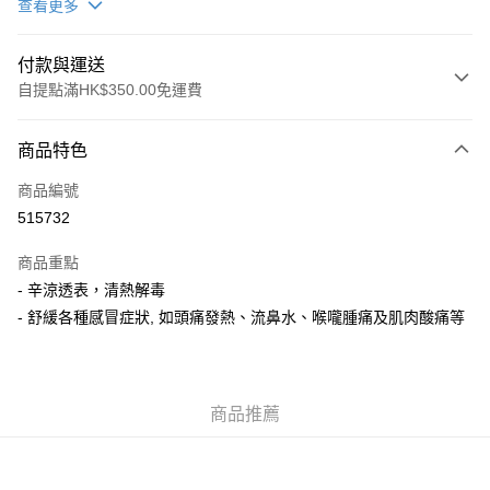
查看更多
付款與運送
自提點滿HK$350.00免運費
付款方式
商品特色
信用卡
商品編號
AlipayHK
515732
PayMe
商品重點
WeChat Pay
- 辛涼透表，清熱解毒
- 舒緩各種感冒症狀, 如頭痛發熱、流鼻水、喉嚨腫痛及肌肉酸痛等
送貨方式
順豐自助櫃
每筆HK$50.00，滿HK$350.00或以上免運費
商品推薦
順豐站/ 順豐營業點取件
每筆HK$50.00，滿HK$350.00或以上免運費