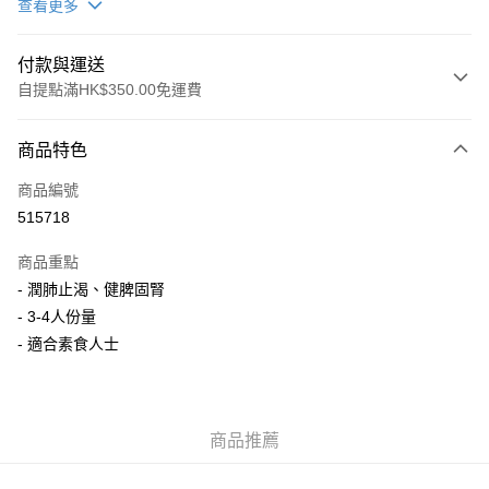
查看更多
付款與運送
自提點滿HK$350.00免運費
付款方式
商品特色
信用卡
商品編號
AlipayHK
515718
PayMe
商品重點
WeChat Pay
- 潤肺止渴、健脾固腎
- 3-4人份量
送貨方式
- 適合素食人士
順豐自助櫃
每筆HK$50.00，滿HK$350.00或以上免運費
商品推薦
順豐站/ 順豐營業點取件
每筆HK$50.00，滿HK$350.00或以上免運費