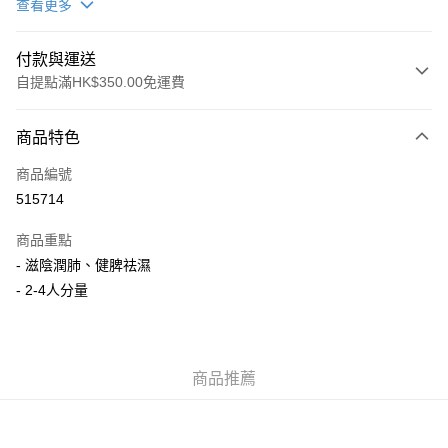
查看更多
付款與運送
自提點滿HK$350.00免運費
付款方式
商品特色
信用卡
商品編號
AlipayHK
515714
PayMe
商品重點
WeChat Pay
- 滋陰潤肺、健脾祛濕
- 2-4人分量
送貨方式
順豐自助櫃
每筆HK$50.00，滿HK$350.00或以上免運費
商品推薦
順豐站/ 順豐營業點取件
每筆HK$50.00，滿HK$350.00或以上免運費