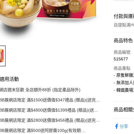
付款與運
自提點滿HK
付款方式
商品特色
信用卡
商品編號
515677
AlipayHK
商品重點
PayMe
- 原隻鮮
適用活動
- 無添加
WeChat P
網店週末狂歡 全店額外88折 (指定產品除外)
- 韓國農
BB展網店限定 滿$1500送價值$347禮品 (贈品)(送完即
送貨方式
止)
商品相關分
BB展網店限定 滿$4800送價值$1399禮品 (贈品)(送完
順豐自助
即止)
BB展網店限定 滿$2800送價值$456禮品 (贈品)(送完即
產品系列
每筆HK$5
止)
分享
BB展網店限定 滿$500送阿膠棗100g(有效期:
限時優惠