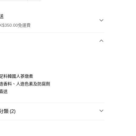
送
$350.00免運費
雞足料韓國人蔘燉煮
人造香料、人造色素及防腐劑
ay
場直送
類 (2)
櫃
湯水食品系列
即食燉湯
0.00，滿HK$350.00或以上免運費
近期貨專區