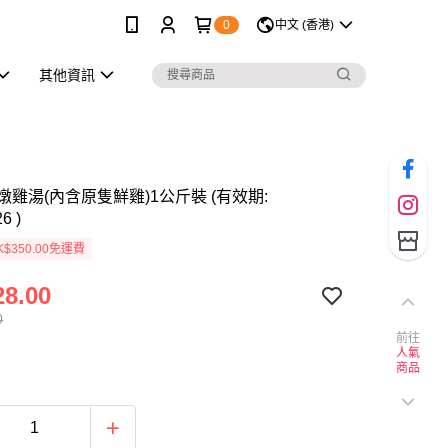
0
中文 (香港)
其他資訊
雞湯(內含原隻鮮雞)1公斤裝 (有效期:
6 )
$350.00免運費
8.00
0
前往
人氣
商品