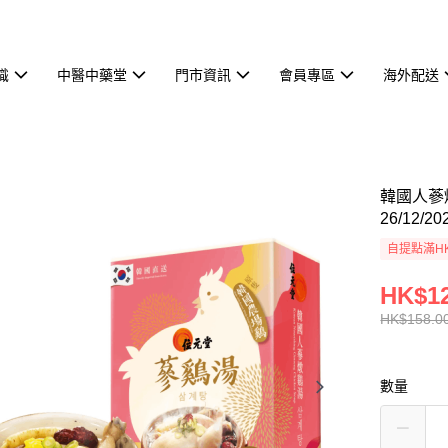
識
中醫中藥堂
門市資訊
會員專區
海外配送
韓國人蔘燉
26/12/202
自提點滿HK
HK$12
HK$158.0
數量