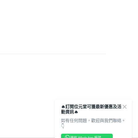
順豐營業點取件
0.00，滿HK$350.00或以上免運費
宅地址直送 (經順豐速運)
0.00，滿HK$350.00或以上免運費
市自取
0.00，滿HK$300.00或以上免運費
🔥訂閱位元堂可獲最新優惠及活
動資訊🔥
如有任何問題，歡迎與我們聯絡。
👇
連結 WhatsApp 帳號