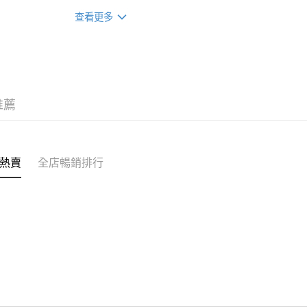
順豐站/ 
12/12/26)(贈品)(送完即止）
查看更多
每筆HK$5
辦公室/住
每筆HK$5
付款後門
推薦
每筆HK$5
熱賣
全店暢銷排行