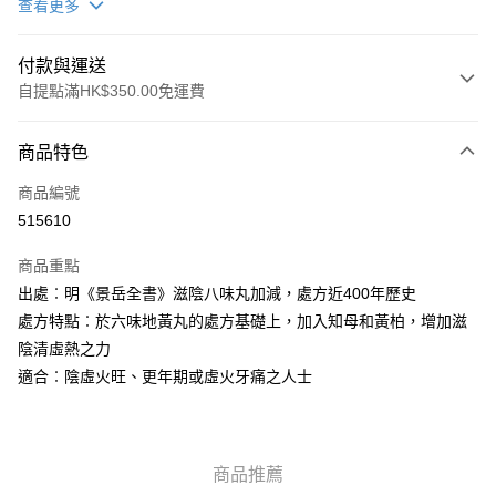
查看更多
付款與運送
自提點滿HK$350.00免運費
付款方式
商品特色
信用卡
商品編號
AlipayHK
515610
PayMe
商品重點
WeChat Pay
出處︰明《景岳全書》滋陰八味丸加減，處方近400年歷史
處方特點︰於六味地黃丸的處方基礎上，加入知母和黃柏，增加滋
送貨方式
陰清虛熱之力
適合︰陰虛火旺、更年期或虛火牙痛之人士
順豐自助櫃
每筆HK$50.00，滿HK$350.00或以上免運費
順豐站/ 順豐營業點取件
商品推薦
每筆HK$50.00，滿HK$350.00或以上免運費