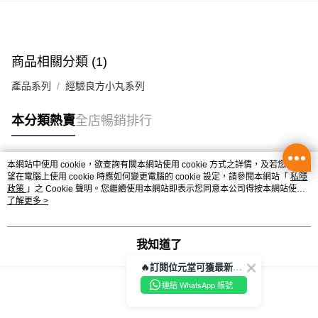
辦公室/住宅地址直送 (經順豐速運)
每筆HK$50.00，滿HK$350.00或以上免運費
商品相關分類 (1)
付款後門市自取
每筆HK$50.00，滿HK$300.00或以上免運費
產品系列
經驗良方小丸系列
本分類熱賣
全店暢銷排行
本網站中使用 cookie，欲查詢有關本網站使用 cookie 方式之詳情，及若您不希
熱門標籤
望在電腦上使用 cookie 時應如何變更電腦的 cookie 設定，請參閱本網站「
私隱
政策
」之 Cookie 聲明。您繼續使用本網站即表示您同意本公司得按本網站使用
條款之 Cookie 聲明使用 cookie。
了解更多 >
熱銷排行
最新商品
人氣推薦
我知道了
🔥訂閱位元堂可獲最新優惠及活動資訊🔥
連結 WhatsApp 帳號