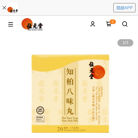
開啟APP
0
1
/
3